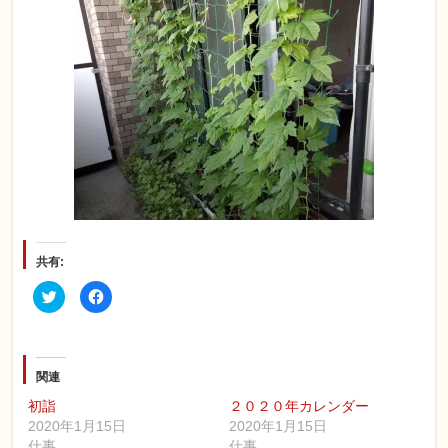
共有:
ク
Facebook
リ
で
ッ
共
ク
有
し
す
て
る
Twitter
に
で
は
関連
共
ク
有
リ
初詣
２０２０年カレンダー
(新
ッ
し
ク
2020年1月15日
2020年1月15日
い
し
仕事
仕事