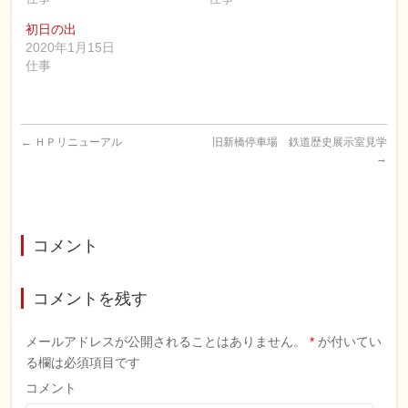
ウ
て
ィ
く
ン
だ
初日の出
ド
さ
ウ
い
2020年1月15日
で
(新
仕事
開
し
き
い
ま
ウ
す)
ィ
ン
ド
ウ
←
ＨＰリニューアル
で
旧新橋停車場 鉄道歴史展示室見学
開
→
き
ま
す)
コメント
コメントを残す
メールアドレスが公開されることはありません。
*
が付いてい
る欄は必須項目です
コメント