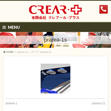
MENU
prarea-1s
HOME
»
prarea-1s
メディア
prarea-1s
prarea-1
prarea-21