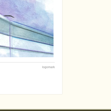
logomark