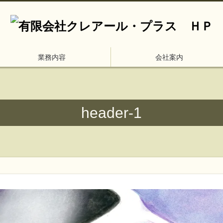
業務内容
会社案内
header-1