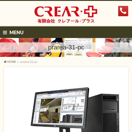
MENU
prarea-31-pc
HOME
»
prarea-31-pc